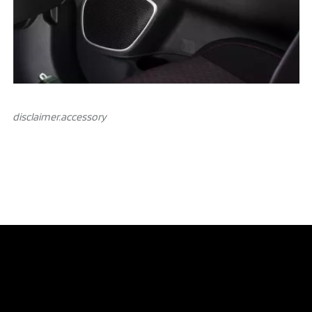
disclaimer.аccessory