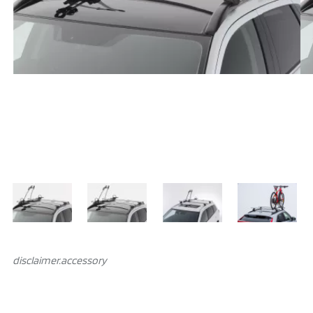
disclaimer.аccessory