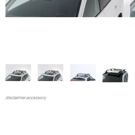
disclaimer.аccessory