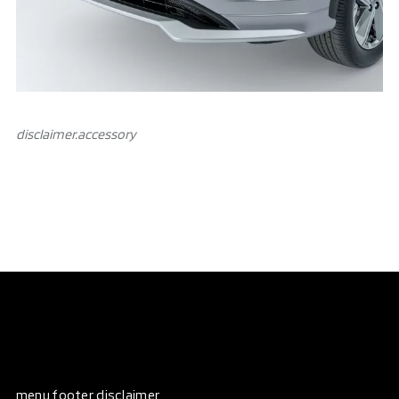
disclaimer.аccessory
menu.footer disclaimer