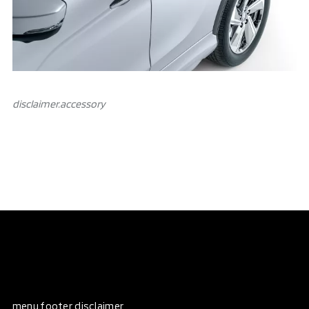
disclaimer.аccessory
menu.footer disclaimer