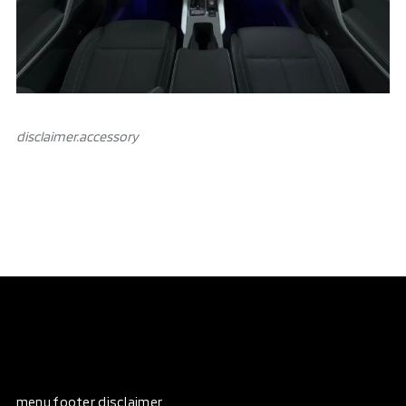
disclaimer.аccessory
menu.footer disclaimer