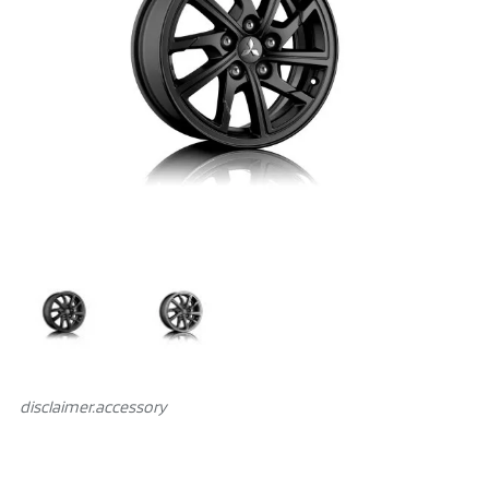
disclaimer.аccessory