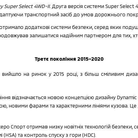
Super Select 4WD-II.
 Друга версія системи Super Select
адаптуючи транспортний засіб до умов дорожнього покр
 отримало додаткові системи безпеки, серед яких поду
родовжував залишатися надійним партнером для тих, хто
Третє покоління 2015–2020
rt вийшло на ринок у 2015 році, з більш сміливим ди
ління відзначається новою концепцією дизайну Dynamic S
ю, новими фарами та характерними лініями кузова. Це д
жеро Спорт отримав низку новітніх технологій безпеки, с
 (HSA) та контроль спуску з гори (HDC).