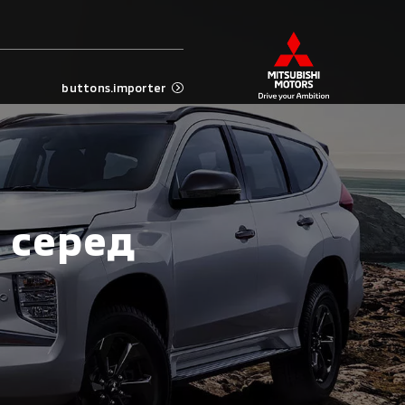
buttons.importer
а серед