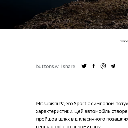
ГОЛО
buttons.will share
Mitsubishi Pajero Sport є символом потуж
характеристики. Цей автомобіль створени
пройшов шлях від класичного позашляхо
серця водіїв по всьому світу. 