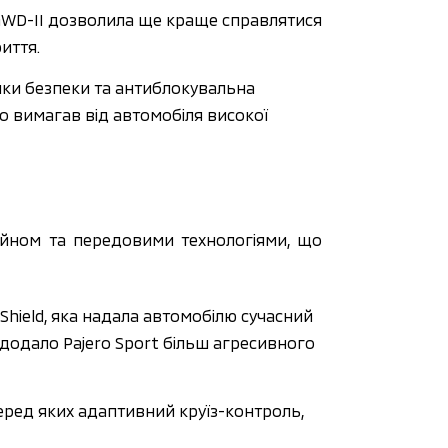
 4WD-II дозволила ще краще справлятися 
иття.
шки безпеки та антиблокувальна 
 вимагав від автомобіля високої 
зайном та передовими технологіями, що 
hield, яка надала автомобілю сучасний 
одало Pajero Sport більш агресивного 
еред яких адаптивний круїз-контроль, 