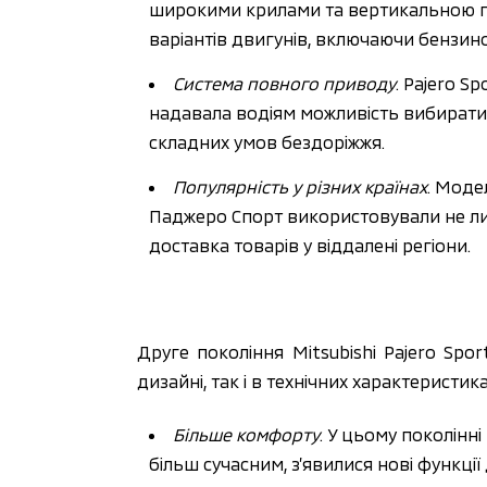
широкими крилами та вертикальною пе
варіантів двигунів, включаючи бензинов
Система повного приводу
. Pajero S
надавала водіям можливість вибирати
складних умов бездоріжжя.
Популярність у різних країнах
. Моде
Паджеро Спорт використовували не лиш
доставка товарів у віддалені регіони.
Друге покоління Mitsubishi Pajero Spo
дизайні, так і в технічних характеристика
Більше комфорту
. У цьому поколінн
більш сучасним, з’явилися нові функці