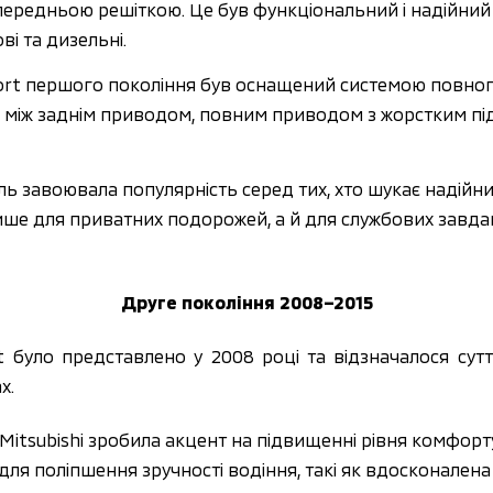
редньою решіткою. Це був функціональний і надійний а
і та дизельні.
port першого покоління був оснащений системою повного
 між заднім приводом, повним приводом з жорстким пі
ль завоювала популярність серед тих, хто шукає надійни
е для приватних подорожей, а й для службових завдань,
Друге покоління 2008–2015
rt було представлено у 2008 році та відзначалося су
х.
і Mitsubishi зробила акцент на підвищенні рівня комфорт
ї для поліпшення зручності водіння, такі як вдосконален