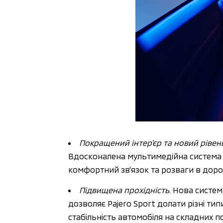
Покращений інтер'єр та новий ріве
Вдосконалена мультимедійна система з
комфортний зв'язок та розваги в дороз
Підвищена прохідність
. Нова систе
дозволяє Pajero Sport долати різні ти
стабільність автомобіля на складних п