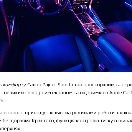
нь комфорту
. Салон Pajero Sport став просторішим та отри
 великим сенсорним екраном та підтримкою Apple CarPlay
і.
ма повного приводу з кількома режимами роботи, включ
пи бездоріжжя. Крім того, функція контролю тиску в шина
оверхнях.