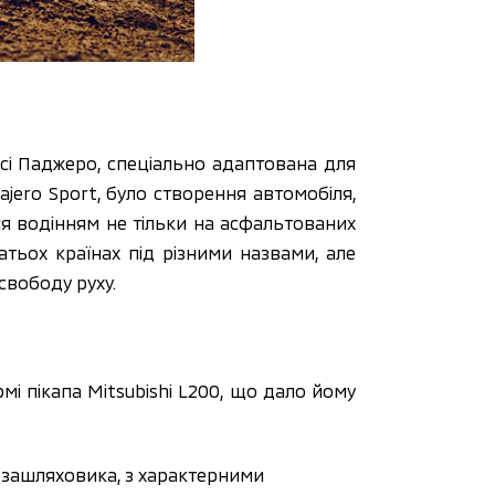
ісі Паджеро, спеціально адаптована для 
ero Sport, було створення автомобіля, 
я водінням не тільки на асфальтованих 
тьох країнах під різними назвами, але 
вободу руху.
мі пікапа Mitsubishi L200, що дало йому 
озашляховика, з характерними 