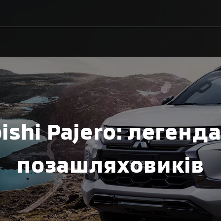
ishi Pajero: легенд
позашляховиків