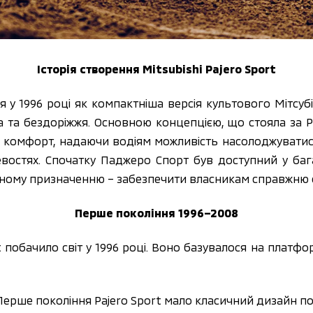
Історія створення Mitsubishi Pajero Sport
ся у 1996 році як компактніша версія культового Мітсуб
 та бездоріжжя. Основною концепцією, що стояла за Paj
та комфорт, надаючи водіям можливість насолоджуватис
востях. Спочатку Паджеро Спорт був доступний у бага
ному призначенню – забезпечити власникам справжню с
Перше покоління 1996–2008
 побачило світ у 1996 році. Воно базувалося на платфор
 Перше покоління Pajero Sport мало класичний дизайн п