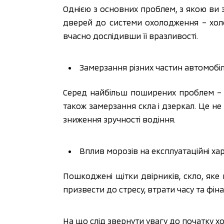
Однією з основних проблем, з якою ви зі
дверей до системи охолодження – холо
вчасно дослідивши її вразливості.
Замерзання різних частин автомобіл
Серед найбільш поширених проблем – це
також замерзання скла і дзеркал. Це не
зниження зручності водіння.
Вплив морозів на експлуатаційні ха
Пошкоджені щітки двірників, скло, яке
призвести до стресу, втрати часу та фін
На що слід звернути увагу до початку хо