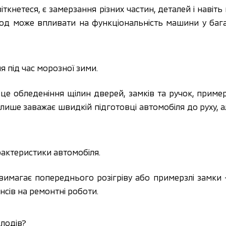
ткнетеся, є замерзання різних частин, деталей і навіть 
д може впливати на функціональність машини у багат
я під час морозної зими.
 обледеніння щілин дверей, замків та ручок, примерз
 лише заважає швидкій підготовці автомобіля до руху,
рактеристики автомобіля.
 вимагає попереднього розігріву або примерзлі замки
ансів на ремонтні роботи.
лодів? 