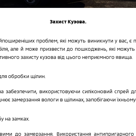
Захист Кузова.
йпоширеніших проблем, які можуть виникнути у вас, є 
іля, але й може призвести до пошкоджень, які можуть
тивного захисту кузова від цього неприємного явища.
для обробки щілин.
на забезпечити, використовуючи силіконовий спрей д
аднює замерзання вологи в щілинах, запобігаючи їхньом
у на замках.
вими до замерзання. Використання антипригарного 