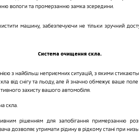
енню вологи та промерзанню замка зсередини.
истити машину, забезпечуючи не тільки зручний досту
Система очищення скла.
ією з найбільш неприємних ситуацій, з якими стикаютьс
ла від снігу та льоду, але й значно обмежує ваше поле 
тивного захисту вашого автомобіля.
а скла.
ивним рішенням для запобігання примерзанню розп
ча дозволяє утримати рідину в рідкому стані при низь