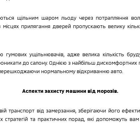
ються щільним шаром льоду через потрапляння вологи
в місцях прилягання дверей пропускають велику кількі
ою гумових ущільнювачів, адже велика кількість бруд
роникати до салону. Однією з найбільш дискомфортних п
лі, перешкоджаючи нормальному відкриванню авто.
Аспекти захисту машини від морозів.
вій транспорт від замерзання, зберігаючи його ефекти
 стратегій та практичних порад, які допоможуть вам 