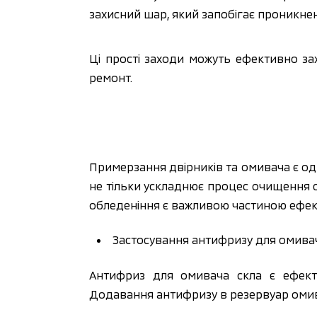
захисний шар, який запобігає проникн
Ці прості заходи можуть ефективно зах
ремонт.
Примерзання двірників та омивача є одн
не тільки ускладнює процес очищення ск
обледеніння є важливою частиною ефек
Застосування антифризу для омивач
Антифриз для омивача скла є ефект
Додавання антифризу в резервуар омива