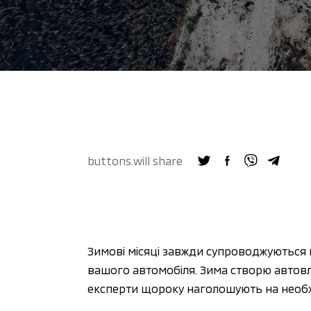
buttons.will share
Зимові місяці завжди супроводжуються
вашого автомобіля. Зима створю автовла
експерти щороку наголошують на необхід