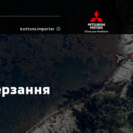
buttons.importer
ерзання