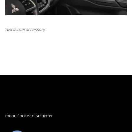
disclaimer.аccessory
menu.footer disclaimer