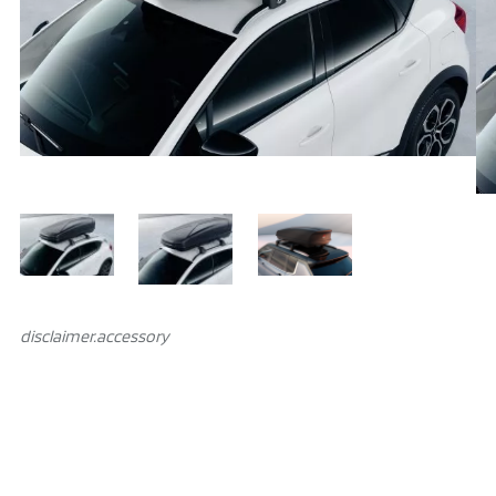
disclaimer.аccessory