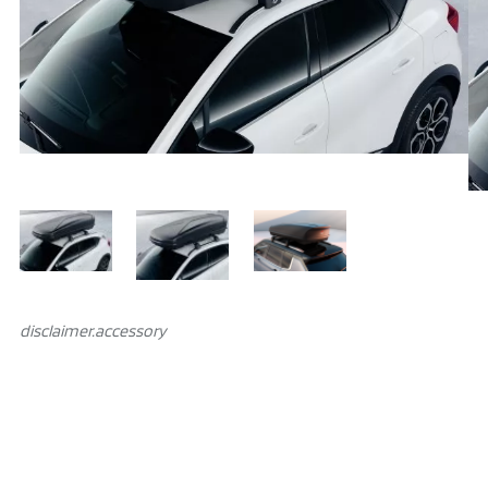
disclaimer.аccessory