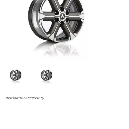
disclaimer.аccessory