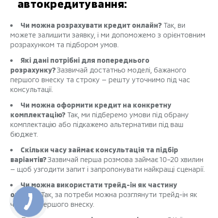
автокредитування:
Чи можна розрахувати кредит онлайн?
Так, ви
можете залишити заявку, і ми допоможемо з орієнтовним
розрахунком та підбором умов.
Які дані потрібні для попереднього
розрахунку?
Зазвичай достатньо моделі, бажаного
першого внеску та строку — решту уточнимо під час
консультації.
Чи можна оформити кредит на конкретну
комплектацію?
Так, ми підберемо умови під обрану
комплектацію або підкажемо альтернативи під ваш
бюджет.
Скільки часу займає консультація та підбір
варіантів?
Зазвичай перша розмова займає 10–20 хвилин
— щоб узгодити запит і запропонувати найкращі сценарії.
Чи можна використати трейд-ін як частину
оплати?
Так, за потреби можна розглянути трейд-ін як
частину першого внеску.