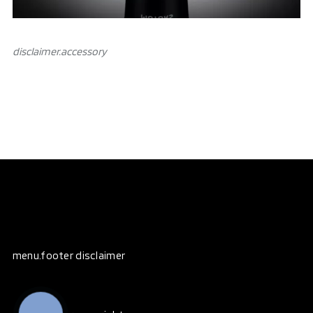
disclaimer.аccessory
menu.footer disclaimer
КНОПКА