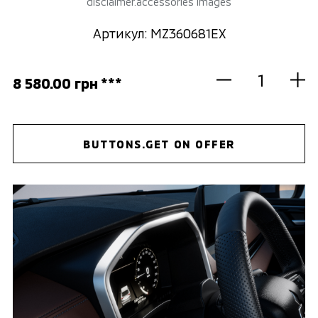
disclaimer.accessories images
Артикул: MZ360681EX
8 580.00 грн ***
BUTTONS.GET ON OFFER