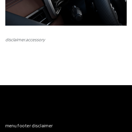
disclaimer.аccessory
menu.footer disclaimer