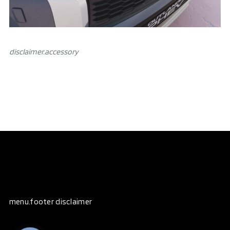
disclaimer.аccessory
menu.footer disclaimer