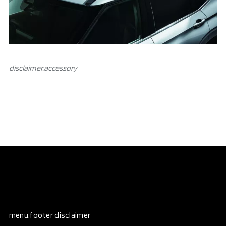
disclaimer.аccessory
menu.footer disclaimer